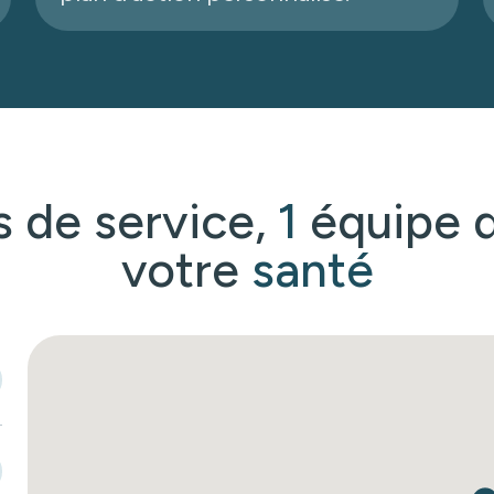
s de service,
1
équipe d
votre
santé
C