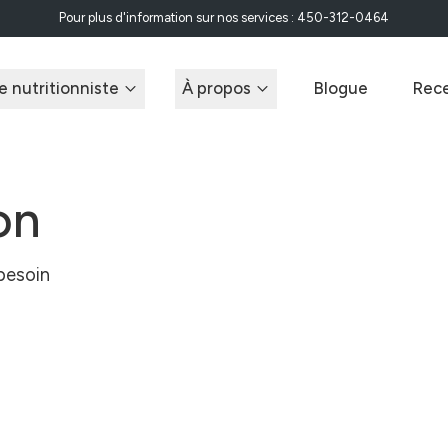
Pour plus d
'
information sur nos services : 450-312-0464
e nutritionniste
À propos
Blogue
Rece
on
besoin